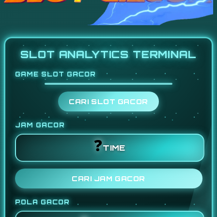
SLOT ANALYTICS TERMINAL
GAME SLOT GACOR
SLOT GACOR HARI INI
CARI SLOT GACOR
JAM GACOR
❓
TIME
CARI JAM GACOR
POLA GACOR