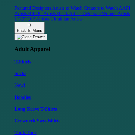
Featured Designers
Artists to Watch
Creators to Watch
AAPI
Artists
BIPOC Artists
Black Artists
Celebrate Women Artists
LGBTQIA Artists
Ukrainian Artists
Back To Menu
Adult Apparel
T-Shirts
Socks
New!
Hoodies
Long Sleeve T-Shirts
Crewneck Sweatshirts
Tank Tops