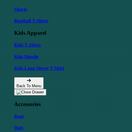
Shorts
Baseball T-Shirts
Kids Apparel
Kids T-Shirts
Kids Hoodie
Kids Long Sleeve T-Shirt
Back To Menu
Accessories
Bags
Hats