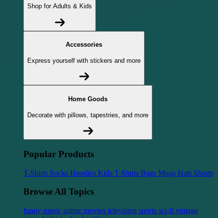
Shop for Adults & Kids
Accessories
Express yourself with stickers and more
Home Goods
Decorate with pillows, tapestries, and more
Popular Products
T-Shirts
Socks
Hoodies
Kids T-Shirts
Bags
Mugs
Hats
Shorts
Browse All Topics
funny
music
anime
movies
television
sports
sci-fi
vintage