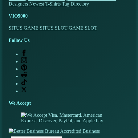
Designers
Newest T-Shirts
Tag Directory
VIO5000
SITUS GAME
SITUS SLOT
GAME SLOT
Follow Us
We Accept