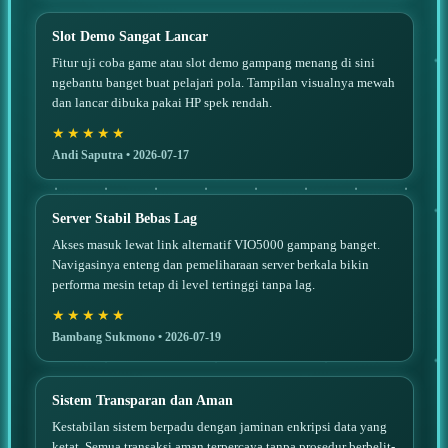
Slot Demo Sangat Lancar
Fitur uji coba game atau slot demo gampang menang di sini
ngebantu banget buat pelajari pola. Tampilan visualnya mewah
dan lancar dibuka pakai HP spek rendah.
★★★★★
Andi Saputra • 2026-07-17
Server Stabil Bebas Lag
Akses masuk lewat link alternatif VIO5000 gampang banget.
Navigasinya enteng dan pemeliharaan server berkala bikin
performa mesin tetap di level tertinggi tanpa lag.
★★★★★
Bambang Sukmono • 2026-07-19
Sistem Transparan dan Aman
Kestabilan sistem berpadu dengan jaminan enkripsi data yang
ketat. Semua transaksi aman terpercaya tanpa prosedur berbelit-