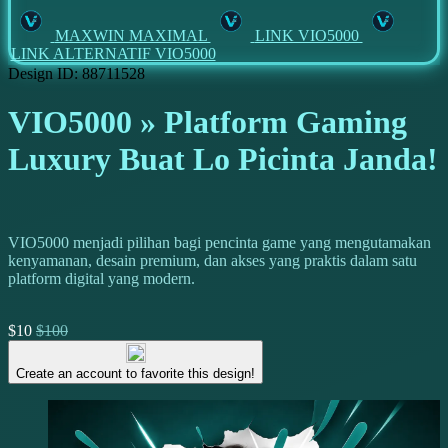
MAXWIN MAXIMAL
LINK VIO5000
LINK ALTERNATIF VIO5000
Design ID: 88711528
VIO5000 » Platform Gaming
Luxury Buat Lo Picinta Janda!
VIO5000 menjadi pilihan bagi pencinta game yang mengutamakan
kenyamanan, desain premium, dan akses yang praktis dalam satu
platform digital yang modern.
$10
$100
Create an account to favorite this design!