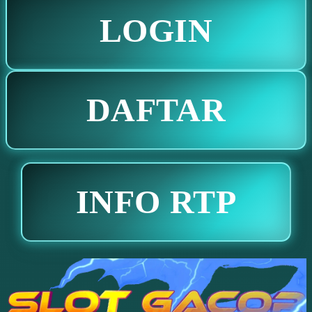
LOGIN
DAFTAR
INFO RTP