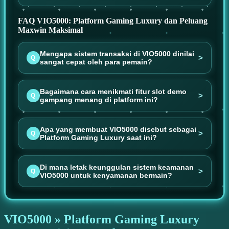
FAQ VIO5000: Platform Gaming Luxury dan Peluang
Maxwin Maksimal
Mengapa sistem transaksi di VIO5000 dinilai
>
Q
sangat cepat oleh para pemain?
Karena VIO5000 didukung oleh infrastruktur server
mutakhir yang mampu memproses deposit saldo hanya
Bagaimana cara menikmati fitur slot demo
>
Q
dalam hitungan detik. Kestabilan jaringan ini
gampang menang di platform ini?
memastikan setiap penarikan dana berjalan lancar tanpa
Semua pengunjung dapat langsung mengakses menu uji
adanya kendala teknis atau prosedur yang berbelit-belit.
coba game untuk mempelajari pola permainan secara
Apa yang membuat VIO5000 disebut sebagai
>
Q
gratis. Fitur ini dirancang khusus dengan visual
Platform Gaming Luxury saat ini?
premium agar lo bisa menguji strategi bermain dengan
Predikat Platform Gaming Luxury disematkan karena
aman sebelum mulai menggunakan saldo asli.
situs ini mengawinkan kenyamanan navigasi kelas atas
Di mana letak keunggulan sistem keamanan
>
Q
dengan latensi server yang mendekati nol persen. Desain
VIO5000 untuk kenyamanan bermain?
antarmukanya modern dan sangat ringan saat diakses,
Keamanan data di VIO5000 dilindungi oleh sistem
bahkan dari HP dengan spesifikasi rendah sekalipun.
enkripsi tingkat tinggi yang aktif selama 24 jam penuh.
Dengan jaminan transparansi tanpa tipu-tipu, seluruh
VIO5000 » Platform Gaming Luxury
riwayat transaksi dan privasi pemain dijamin aman dari