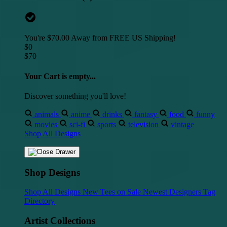
You're
$70.00
Away from
FREE US Shipping!
$0
$70
Your Cart is empty...
Discover something you'll love!
animals
anime
drinks
fantasy
food
funny
movies
sci-fi
sports
television
vintage
Shop All Designs
Shop Designs
Shop All Designs
New Tees on Sale
Newest Designers
Tag
Directory
Artist Collections