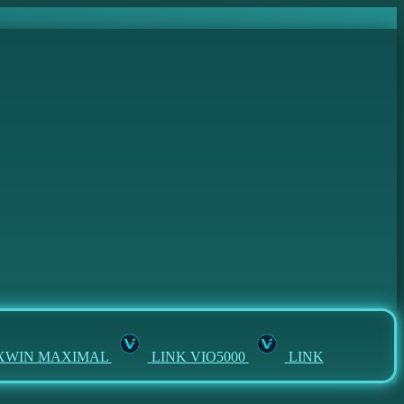
XWIN MAXIMAL
LINK VIO5000
LINK