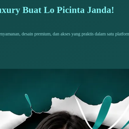
xury Buat Lo Picinta Janda!
amanan, desain premium, dan akses yang praktis dalam satu platform