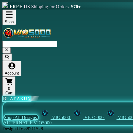
FREE
US Shipping for Orders
$70+
Shop
Account
0
Cart
BUAT AKUN
Shop All Designs
VIO5000
VIO 5000
VIO50
ALTERNATIF VIO5000
Design ID: 88711528