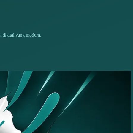
 digital yang modern.