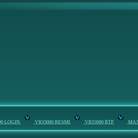
00 LOGIN
VIO5000 RESMI
VIO5000 RTP
MA