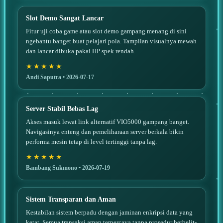
Slot Demo Sangat Lancar
Fitur uji coba game atau slot demo gampang menang di sini
ngebantu banget buat pelajari pola. Tampilan visualnya mewah
dan lancar dibuka pakai HP spek rendah.
★★★★★
Andi Saputra • 2026-07-17
Server Stabil Bebas Lag
Akses masuk lewat link alternatif VIO5000 gampang banget.
Navigasinya enteng dan pemeliharaan server berkala bikin
performa mesin tetap di level tertinggi tanpa lag.
★★★★★
Bambang Sukmono • 2026-07-19
Sistem Transparan dan Aman
Kestabilan sistem berpadu dengan jaminan enkripsi data yang
ketat. Semua transaksi aman terpercaya tanpa prosedur berbelit-