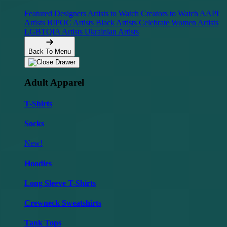
Featured Designers
Artists to Watch
Creators to Watch
AAPI
Artists
BIPOC Artists
Black Artists
Celebrate Women Artists
LGBTQIA Artists
Ukrainian Artists
Back To Menu
Adult Apparel
T-Shirts
Socks
New!
Hoodies
Long Sleeve T-Shirts
Crewneck Sweatshirts
Tank Tops