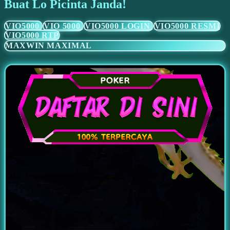
Buat Lo Picinta Janda!
kebocoran data pihak luar.
VIO5000
VIO 5000
VIO5000 LOGIN
VIO5000 RESMI
VIO5000 RTP
MAXWIN MAXIMAL