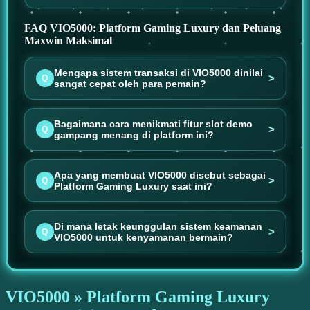
FAQ VIO5000: Platform Gaming Luxury dan Peluang
Maxwin Maksimal
Mengapa sistem transaksi di VIO5000 dinilai
>
Q
sangat cepat oleh para pemain?
Karena VIO5000 didukung oleh infrastruktur server
mutakhir yang mampu memproses deposit saldo hanya
Bagaimana cara menikmati fitur slot demo
>
Q
dalam hitungan detik. Kestabilan jaringan ini
gampang menang di platform ini?
memastikan setiap penarikan dana berjalan lancar tanpa
Semua pengunjung dapat langsung mengakses menu uji
adanya kendala teknis atau prosedur yang berbelit-belit.
coba game untuk mempelajari pola permainan secara
Apa yang membuat VIO5000 disebut sebagai
>
Q
gratis. Fitur ini dirancang khusus dengan visual
Platform Gaming Luxury saat ini?
premium agar lo bisa menguji strategi bermain dengan
Predikat Platform Gaming Luxury disematkan karena
aman sebelum mulai menggunakan saldo asli.
situs ini mengawinkan kenyamanan navigasi kelas atas
Di mana letak keunggulan sistem keamanan
>
Q
dengan latensi server yang mendekati nol persen. Desain
VIO5000 untuk kenyamanan bermain?
antarmukanya modern dan sangat ringan saat diakses,
Keamanan data di VIO5000 dilindungi oleh sistem
bahkan dari HP dengan spesifikasi rendah sekalipun.
enkripsi tingkat tinggi yang aktif selama 24 jam penuh.
Dengan jaminan transparansi tanpa tipu-tipu, seluruh
VIO5000 » Platform Gaming Luxury
riwayat transaksi dan privasi pemain dijamin aman dari