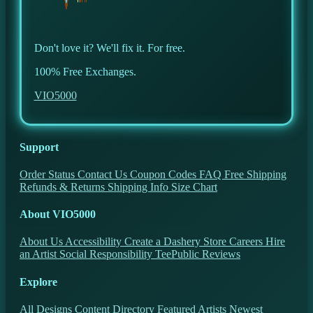
Don't love it? We'll fix it. For free.
100% Free Exchanges.
VIO5000
Support
Order Status
Contact Us
Coupon Codes
FAQ
Free Shipping
Refunds & Returns
Shipping Info
Size Chart
About VIO5000
About Us
Accessibility
Create a Dashery Store
Careers
Hire
an Artist
Social Responsibility
TeePublic Reviews
Explore
All Designs
Content Directory
Featured Artists
Newest