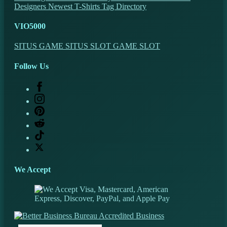
Designers
Newest T-Shirts
Tag Directory
VIO5000
SITUS GAME
SITUS SLOT
GAME SLOT
Follow Us
We Accept