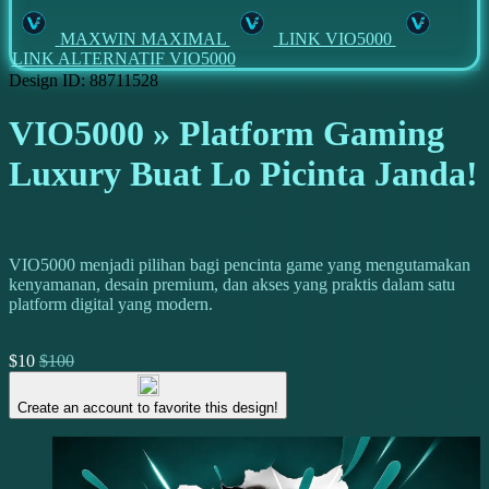
MAXWIN MAXIMAL
LINK VIO5000
LINK ALTERNATIF VIO5000
Design ID: 88711528
VIO5000 » Platform Gaming
Luxury Buat Lo Picinta Janda!
VIO5000 menjadi pilihan bagi pencinta game yang mengutamakan
kenyamanan, desain premium, dan akses yang praktis dalam satu
platform digital yang modern.
$10
$100
Create an account to favorite this design!