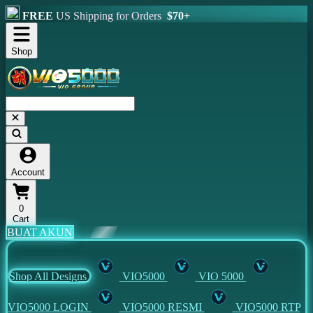
FREE
US Shipping for Orders
$70+
Shop
Account
0
Cart
BUAT AKUN
Shop All Designs
VIO5000
VIO 5000
VIO5000 LOGIN
VIO5000 RESMI
VIO5000 RTP