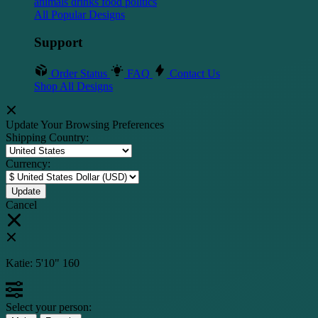
animals
drinks
food
politics
All Popular Designs
Support
Order Status
FAQ
Contact Us
Shop All Designs
Update Your Browsing Preferences
Shipping Country:
Currency:
Cancel
Katie:
5'10"
160
Select your person: