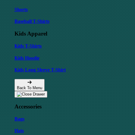
Shorts
Baseball T-Shirts
Kids Apparel
Kids T-Shirts
Kids Hoodie
Kids Long Sleeve T-Shirt
Back To Menu
Accessories
Bags
Hats