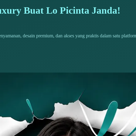
xury Buat Lo Picinta Janda!
amanan, desain premium, dan akses yang praktis dalam satu platform