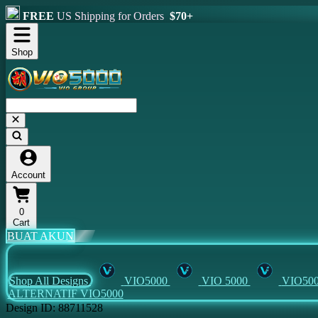
FREE
US Shipping for Orders
$70+
Shop
Account
0
Cart
BUAT AKUN
Shop All Designs
VIO5000
VIO 5000
VIO50
ALTERNATIF VIO5000
Design ID: 88711528