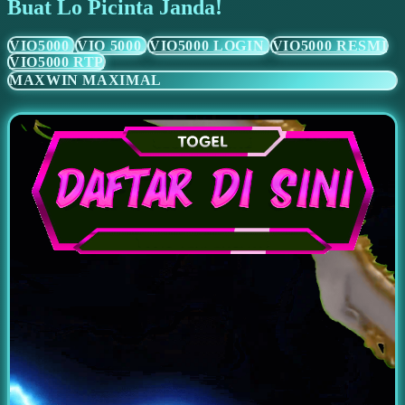
Buat Lo Picinta Janda!
kebocoran data pihak luar.
VIO5000
VIO 5000
VIO5000 LOGIN
VIO5000 RESMI
VIO5000 RTP
MAXWIN MAXIMAL