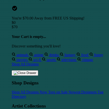
You're
$70.00
Away from
FREE US Shipping!
$0
$70
Your Cart is empty...
Discover something you'll love!
animals
anime
drinks
fantasy
food
funny
movies
sci-fi
sports
television
vintage
Shop All Designs
Shop Designs
Shop All Designs
New Tees on Sale
Newest Designers
Tag
Directory
Artist Collections