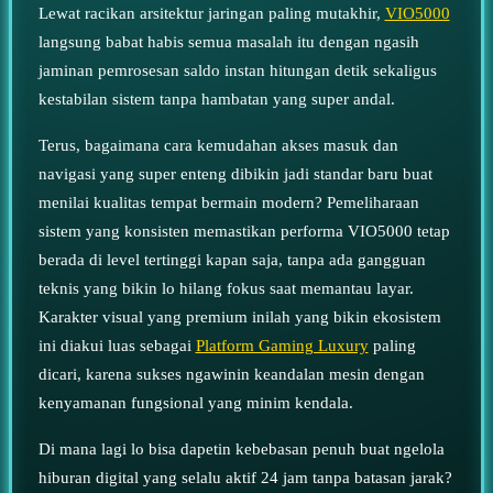
Lewat racikan arsitektur jaringan paling mutakhir,
VIO5000
langsung babat habis semua masalah itu dengan ngasih
jaminan pemrosesan saldo instan hitungan detik sekaligus
kestabilan sistem tanpa hambatan yang super andal.
Terus, bagaimana cara kemudahan akses masuk dan
navigasi yang super enteng dibikin jadi standar baru buat
menilai kualitas tempat bermain modern? Pemeliharaan
sistem yang konsisten memastikan performa VIO5000 tetap
berada di level tertinggi kapan saja, tanpa ada gangguan
teknis yang bikin lo hilang fokus saat memantau layar.
Karakter visual yang premium inilah yang bikin ekosistem
ini diakui luas sebagai
Platform Gaming Luxury
paling
dicari, karena sukses ngawinin keandalan mesin dengan
kenyamanan fungsional yang minim kendala.
Di mana lagi lo bisa dapetin kebebasan penuh buat ngelola
hiburan digital yang selalu aktif 24 jam tanpa batasan jarak?