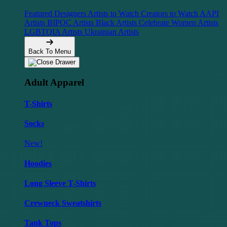
Featured Designers
Artists to Watch
Creators to Watch
AAPI
Artists
BIPOC Artists
Black Artists
Celebrate Women Artists
LGBTQIA Artists
Ukrainian Artists
Back To Menu
Adult Apparel
T-Shirts
Socks
New!
Hoodies
Long Sleeve T-Shirts
Crewneck Sweatshirts
Tank Tops