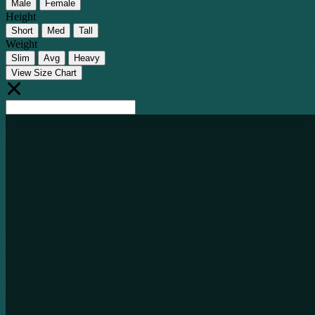
Male
Female
Height
Short
Med
Tall
Weight
Slim
Avg
Heavy
View Size Chart