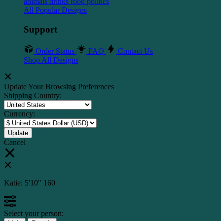
animals
drinks
food
politics
All Popular Designs
Support
Order Status
FAQ
Contact Us
Shop All Designs
Update Your Browsing Preferences
Shipping Country:
Currency:
Cancel
Katie:
5'10"
160
Select your person: