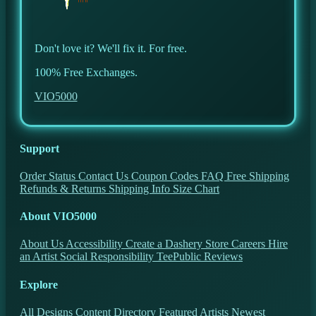
Don't love it? We'll fix it. For free.
100% Free Exchanges.
VIO5000
Support
Order Status
Contact Us
Coupon Codes
FAQ
Free Shipping
Refunds & Returns
Shipping Info
Size Chart
About VIO5000
About Us
Accessibility
Create a Dashery Store
Careers
Hire
an Artist
Social Responsibility
TeePublic Reviews
Explore
All Designs
Content Directory
Featured Artists
Newest