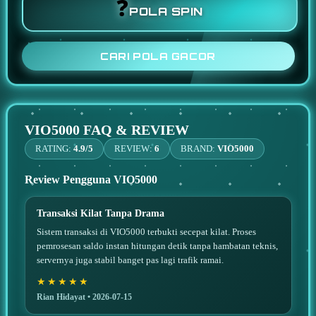
❓
POLA SPIN
CARI POLA GACOR
VIO5000 FAQ & REVIEW
RATING:
4.9/5
REVIEW:
6
BRAND:
VIO5000
Review Pengguna VIO5000
Transaksi Kilat Tanpa Drama
Sistem transaksi di VIO5000 terbukti secepat kilat. Proses
pemrosesan saldo instan hitungan detik tanpa hambatan teknis,
servernya juga stabil banget pas lagi trafik ramai.
★★★★★
Rian Hidayat • 2026-07-15