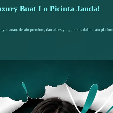
xury Buat Lo Picinta Janda!
amanan, desain premium, dan akses yang praktis dalam satu platform