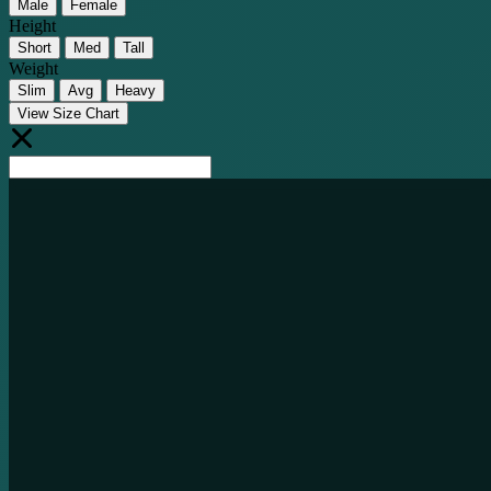
Male
Female
Height
Short
Med
Tall
Weight
Slim
Avg
Heavy
View Size Chart