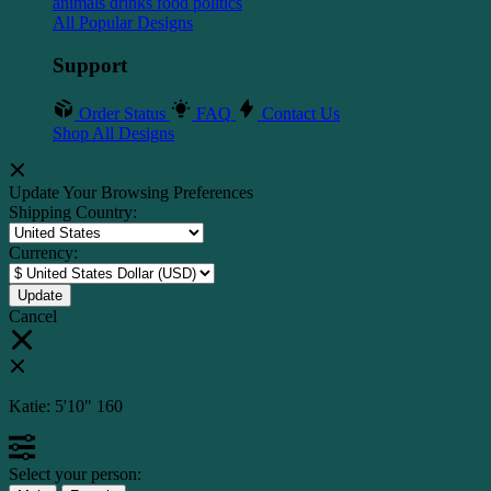
animals
drinks
food
politics
All Popular Designs
Support
Order Status
FAQ
Contact Us
Shop All Designs
Update Your Browsing Preferences
Shipping Country:
Currency:
Cancel
Katie:
5'10"
160
Select your person: