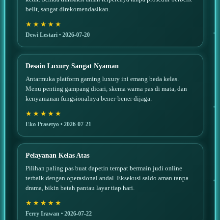
belit, sangat direkomendasikan.
★★★★★
Dewi Lestari • 2026-07-20
Desain Luxury Sangat Nyaman
Antarmuka platform gaming luxury ini emang beda kelas.
Menu penting gampang dicari, skema warna pas di mata, dan
kenyamanan fungsionalnya bener-bener dijaga.
★★★★★
Eko Prasetyo • 2026-07-21
Pelayanan Kelas Atas
Pilihan paling pas buat dapetin tempat bermain judi online
terbaik dengan operasional andal. Eksekusi saldo aman tanpa
drama, bikin betah pantau layar tiap hari.
★★★★★
Ferry Irawan • 2026-07-22