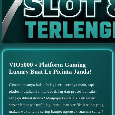
VIO5000 » Platform Gaming
Luxury Buat Lo Picinta Janda!
Gimana rasanya kalau lo lagi seru-serunya main, tapi
platform digitalnya mendadak lag dan proses transaksi
sengaja dibuat drama? Mengapa kendala klasik seperti
server lemot pas trafik lagi ramai atau verifikasi saldo yang
makan waktu lama sering banget ngerusak suasana santai?