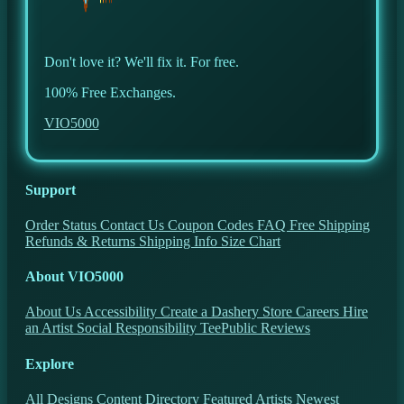
Don't love it? We'll fix it. For free.
100% Free Exchanges.
VIO5000
Support
Order Status
Contact Us
Coupon Codes
FAQ
Free Shipping
Refunds & Returns
Shipping Info
Size Chart
About VIO5000
About Us
Accessibility
Create a Dashery Store
Careers
Hire
an Artist
Social Responsibility
TeePublic Reviews
Explore
All Designs
Content Directory
Featured Artists
Newest