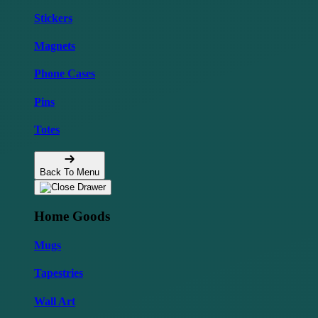
Stickers
Magnets
Phone Cases
Pins
Totes
Back To Menu
Home Goods
Mugs
Tapestries
Wall Art