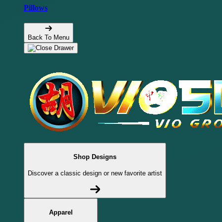
Pillows
Back To Menu
Shop Designs
Discover a classic design or new favorite artist
Apparel