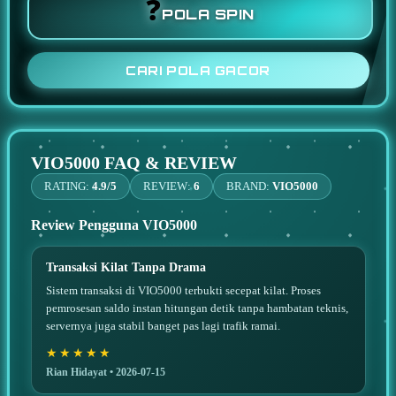
❓
POLA SPIN
CARI POLA GACOR
VIO5000 FAQ & REVIEW
RATING:
4.9/5
REVIEW:
6
BRAND:
VIO5000
Review Pengguna VIO5000
Transaksi Kilat Tanpa Drama
Sistem transaksi di VIO5000 terbukti secepat kilat. Proses
pemrosesan saldo instan hitungan detik tanpa hambatan teknis,
servernya juga stabil banget pas lagi trafik ramai.
★★★★★
Rian Hidayat • 2026-07-15