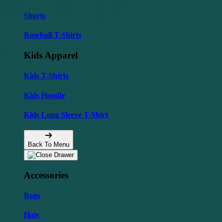
Shorts
Baseball T-Shirts
Kids Apparel
Kids T-Shirts
Kids Hoodie
Kids Long Sleeve T-Shirt
Back To Menu
Accessories
Bags
Hats