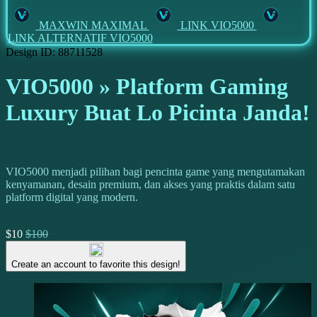
MAXWIN MAXIMAL
LINK VIO5000
LINK ALTERNATIF VIO5000
Design ID: 88711528
VIO5000 » Platform Gaming
Luxury Buat Lo Picinta Janda!
VIO5000 menjadi pilihan bagi pencinta game yang mengutamakan
kenyamanan, desain premium, dan akses yang praktis dalam satu
platform digital yang modern.
$10
$100
Create an account to favorite this design!