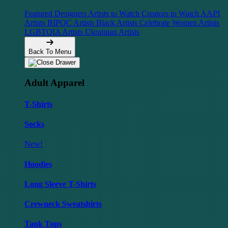
Featured Designers
Artists to Watch
Creators to Watch
AAPI
Artists
BIPOC Artists
Black Artists
Celebrate Women Artists
LGBTQIA Artists
Ukrainian Artists
Back To Menu
Adult Apparel
T-Shirts
Socks
New!
Hoodies
Long Sleeve T-Shirts
Crewneck Sweatshirts
Tank Tops