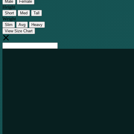
Male
Female
Height
Short
Med
Tall
Weight
Slim
Avg
Heavy
View Size Chart