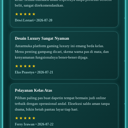
belit, sangat direkomendasikan.
★★★★★
Dewi Lestari • 2026-07-20
Desain Luxury Sangat Nyaman
Antarmuka platform gaming luxury ini emang beda kelas.
Menu penting gampang dicari, skema warna pas di mata, dan
kenyamanan fungsionalnya bener-bener dijaga.
★★★★★
Eko Prasetyo • 2026-07-21
Pelayanan Kelas Atas
Pilihan paling pas buat dapetin tempat bermain judi online
terbaik dengan operasional andal. Eksekusi saldo aman tanpa
drama, bikin betah pantau layar tiap hari.
★★★★★
Ferry Irawan • 2026-07-22