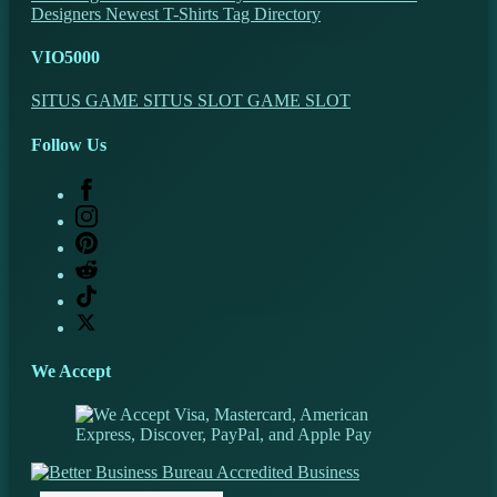
Designers
Newest T-Shirts
Tag Directory
VIO5000
SITUS GAME
SITUS SLOT
GAME SLOT
Follow Us
We Accept