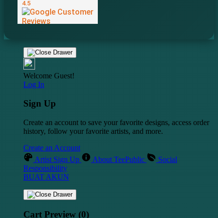
Welcome Guest!
Log In
Sign Up
Create an account to save your favorite designs, access order
history, follow your favorite artists, and more.
Create an Account
Artist Sign Up
About TeePublic
Social
Responsibility
BUAT AKUN
Cart Preview (0)