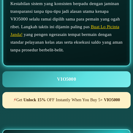
Kestabilan sistem yang konsisten berpadu dengan jaminan
transparansi tanpa tipu-tipu jadi alasan utama kenapa
VIO5000 selalu ramai dipilih sama para pemain yang ogah
ribet. Langkah taktis ini dijamin paling pas
Buat Lo Picinta
Janda!
yang pengen ngerasain tempat bermain dengan
standar pelayanan kelas atas serta eksekusi saldo yang aman
tanpa prosedur berbelit-belit.
VIO5000
⚡
Get
Unlock 15%
OFF Instantly When You Buy 5+
VIO5000