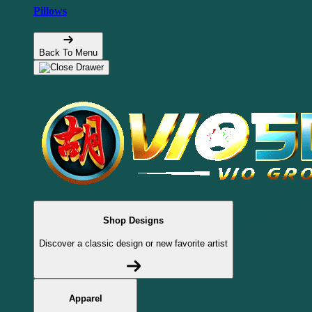
Pillows
Back To Menu
Shop Designs
Discover a classic design or new favorite artist
Apparel