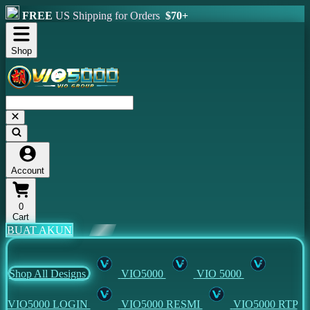
FREE
US Shipping for Orders
$70+
Shop
Account
0
Cart
BUAT AKUN
Shop All Designs
VIO5000
VIO 5000
VIO5000 LOGIN
VIO5000 RESMI
VIO5000 RTP