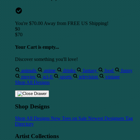
You're
$70.00
Away from
FREE US Shipping!
$0
$70
Your Cart is empty...
Discover something you'll love!
animals
anime
drinks
fantasy
food
funny
movies
sci-fi
sports
television
vintage
Shop All Designs
Shop Designs
Shop All Designs
New Tees on Sale
Newest Designers
Tag
Directory
Artist Collections