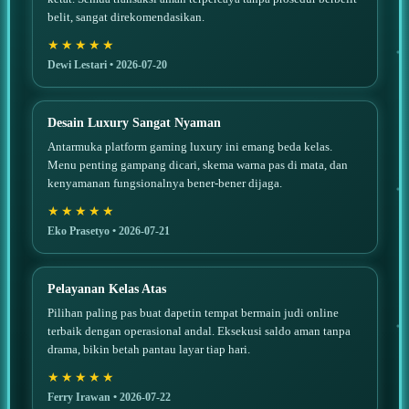
belit, sangat direkomendasikan.
★★★★★
Dewi Lestari • 2026-07-20
Desain Luxury Sangat Nyaman
Antarmuka platform gaming luxury ini emang beda kelas.
Menu penting gampang dicari, skema warna pas di mata, dan
kenyamanan fungsionalnya bener-bener dijaga.
★★★★★
Eko Prasetyo • 2026-07-21
Pelayanan Kelas Atas
Pilihan paling pas buat dapetin tempat bermain judi online
terbaik dengan operasional andal. Eksekusi saldo aman tanpa
drama, bikin betah pantau layar tiap hari.
★★★★★
Ferry Irawan • 2026-07-22