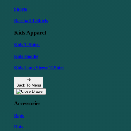
Shorts
Baseball T-Shirts
Kids Apparel
Kids T-Shirts
Kids Hoodie
Kids Long Sleeve T-Shirt
Back To Menu
Accessories
Bags
Hats