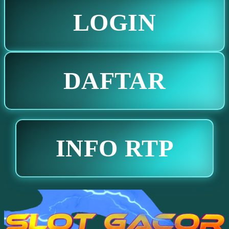
LOGIN
DAFTAR
INFO RTP