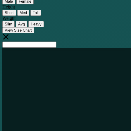
Male
Female
Height
Short
Med
Tall
Weight
Slim
Avg
Heavy
View Size Chart