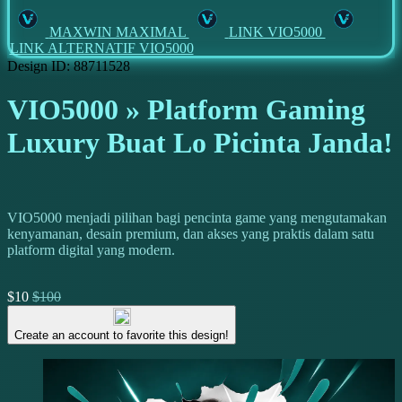
MAXWIN MAXIMAL
LINK VIO5000
LINK ALTERNATIF VIO5000
Design ID: 88711528
VIO5000 » Platform Gaming
Luxury Buat Lo Picinta Janda!
VIO5000 menjadi pilihan bagi pencinta game yang mengutamakan
kenyamanan, desain premium, dan akses yang praktis dalam satu
platform digital yang modern.
$10
$100
Create an account to favorite this design!