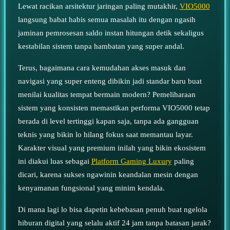
Lewat racikan arsitektur jaringan paling mutakhir,
VIO5000
langsung babat habis semua masalah itu dengan ngasih
jaminan pemrosesan saldo instan hitungan detik sekaligus
kestabilan sistem tanpa hambatan yang super andal.
Terus, bagaimana cara kemudahan akses masuk dan
navigasi yang super enteng dibikin jadi standar baru buat
menilai kualitas tempat bermain modern? Pemeliharaan
sistem yang konsisten memastikan performa VIO5000 tetap
berada di level tertinggi kapan saja, tanpa ada gangguan
teknis yang bikin lo hilang fokus saat memantau layar.
Karakter visual yang premium inilah yang bikin ekosistem
ini diakui luas sebagai
Platform Gaming Luxury
paling
dicari, karena sukses ngawinin keandalan mesin dengan
kenyamanan fungsional yang minim kendala.
Di mana lagi lo bisa dapetin kebebasan penuh buat ngelola
hiburan digital yang selalu aktif 24 jam tanpa batasan jarak?