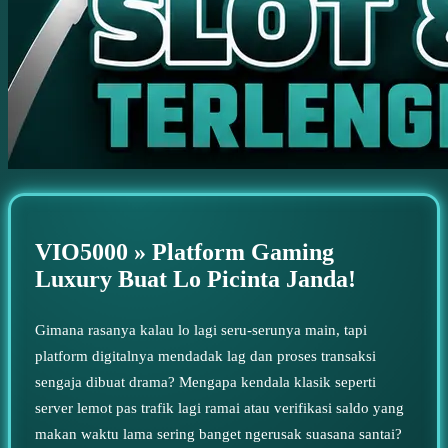
VIO5000 » Platform Gaming
Luxury Buat Lo Picinta Janda!
Gimana rasanya kalau lo lagi seru-serunya main, tapi
platform digitalnya mendadak lag dan proses transaksi
sengaja dibuat drama? Mengapa kendala klasik seperti
server lemot pas trafik lagi ramai atau verifikasi saldo yang
makan waktu lama sering banget ngerusak suasana santai?