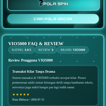
❓
POLA SPIN
CARI POLA GACOR
VIO5000 FAQ & REVIEW
RATING:
4.9/5
REVIEW:
6
BRAND:
VIO5000
Review Pengguna VIO5000
Transaksi Kilat Tanpa Drama
Sistem transaksi di VIO5000 terbukti secepat kilat. Proses
pemrosesan saldo instan hitungan detik tanpa hambatan teknis,
servernya juga stabil banget pas lagi trafik ramai.
★★★★★
Rian Hidayat • 2026-07-15