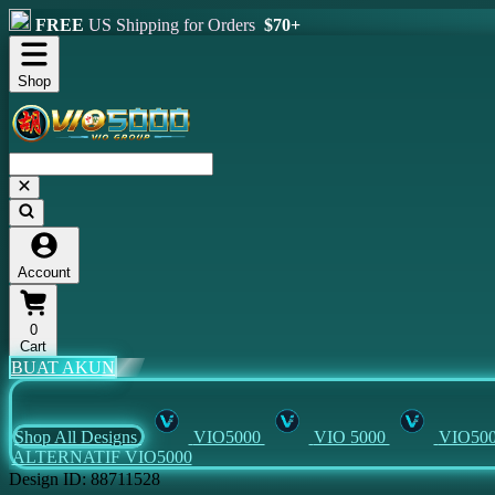
FREE
US Shipping for Orders
$70+
Shop
Account
0
Cart
BUAT AKUN
Shop All Designs
VIO5000
VIO 5000
VIO50
ALTERNATIF VIO5000
Design ID: 88711528