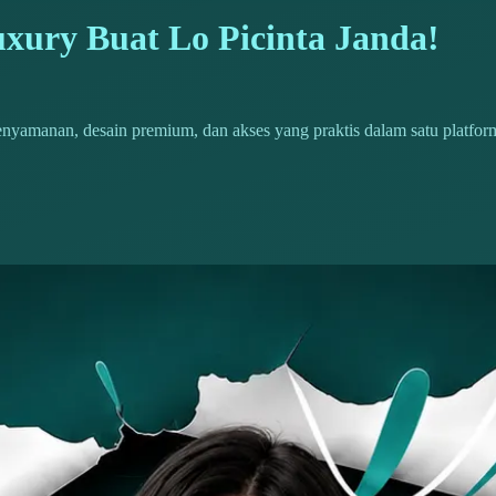
xury Buat Lo Picinta Janda!
amanan, desain premium, dan akses yang praktis dalam satu platform