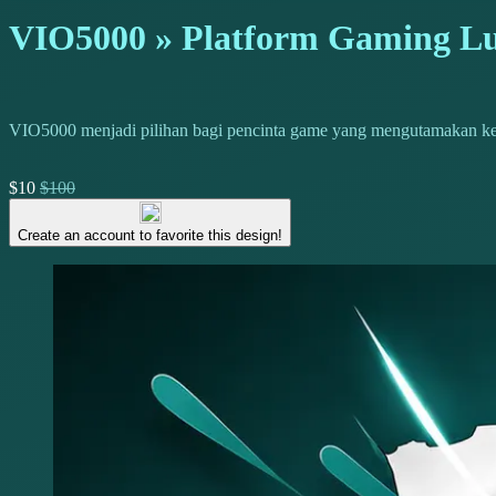
VIO5000 » Platform Gaming Lu
VIO5000 menjadi pilihan bagi pencinta game yang mengutamakan keny
$10
$100
Create an account to favorite this design!