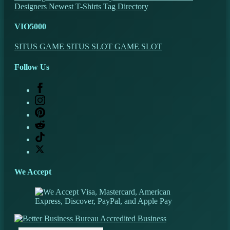
Designers
Newest T-Shirts
Tag Directory
VIO5000
SITUS GAME
SITUS SLOT
GAME SLOT
Follow Us
We Accept