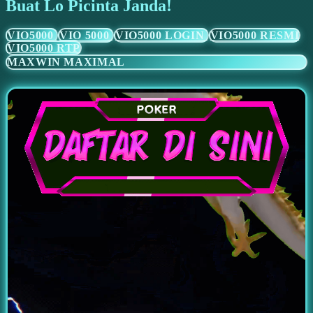
Buat Lo Picinta Janda!
kebocoran data pihak luar.
VIO5000
VIO 5000
VIO5000 LOGIN
VIO5000 RESMI
VIO5000 RTP
MAXWIN MAXIMAL