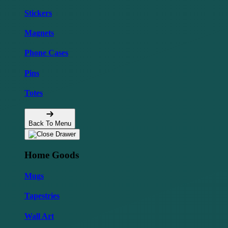
Stickers
Magnets
Phone Cases
Pins
Totes
Back To Menu
Home Goods
Mugs
Tapestries
Wall Art