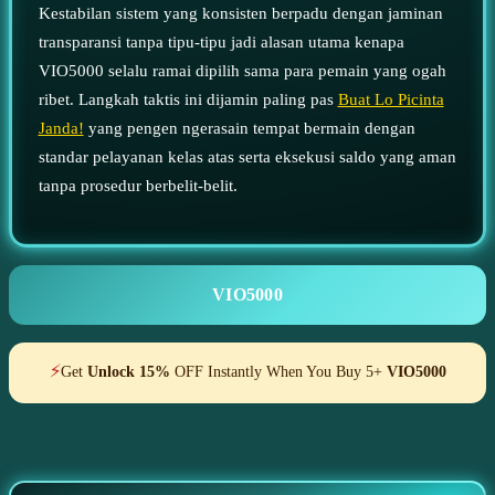
Kestabilan sistem yang konsisten berpadu dengan jaminan
transparansi tanpa tipu-tipu jadi alasan utama kenapa
VIO5000 selalu ramai dipilih sama para pemain yang ogah
ribet. Langkah taktis ini dijamin paling pas
Buat Lo Picinta
Janda!
yang pengen ngerasain tempat bermain dengan
standar pelayanan kelas atas serta eksekusi saldo yang aman
tanpa prosedur berbelit-belit.
VIO5000
⚡
Get
Unlock 15%
OFF Instantly When You Buy 5+
VIO5000