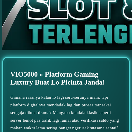
VIO5000 » Platform Gaming
Luxury Buat Lo Picinta Janda!
Gimana rasanya kalau lo lagi seru-serunya main, tapi
platform digitalnya mendadak lag dan proses transaksi
sengaja dibuat drama? Mengapa kendala klasik seperti
server lemot pas trafik lagi ramai atau verifikasi saldo yang
makan waktu lama sering banget ngerusak suasana santai?