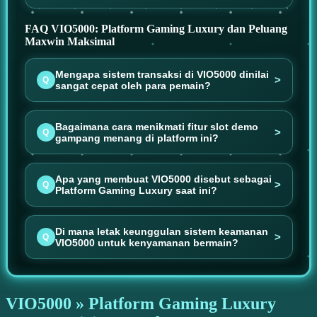
FAQ VIO5000: Platform Gaming Luxury dan Peluang
Maxwin Maksimal
Mengapa sistem transaksi di VIO5000 dinilai
>
Q
sangat cepat oleh para pemain?
Karena VIO5000 didukung oleh infrastruktur server
mutakhir yang mampu memproses deposit saldo hanya
Bagaimana cara menikmati fitur slot demo
>
Q
dalam hitungan detik. Kestabilan jaringan ini
gampang menang di platform ini?
memastikan setiap penarikan dana berjalan lancar tanpa
Semua pengunjung dapat langsung mengakses menu uji
adanya kendala teknis atau prosedur yang berbelit-belit.
coba game untuk mempelajari pola permainan secara
Apa yang membuat VIO5000 disebut sebagai
>
Q
gratis. Fitur ini dirancang khusus dengan visual
Platform Gaming Luxury saat ini?
premium agar lo bisa menguji strategi bermain dengan
Predikat Platform Gaming Luxury disematkan karena
aman sebelum mulai menggunakan saldo asli.
situs ini mengawinkan kenyamanan navigasi kelas atas
Di mana letak keunggulan sistem keamanan
>
Q
dengan latensi server yang mendekati nol persen. Desain
VIO5000 untuk kenyamanan bermain?
antarmukanya modern dan sangat ringan saat diakses,
Keamanan data di VIO5000 dilindungi oleh sistem
bahkan dari HP dengan spesifikasi rendah sekalipun.
enkripsi tingkat tinggi yang aktif selama 24 jam penuh.
Dengan jaminan transparansi tanpa tipu-tipu, seluruh
VIO5000 » Platform Gaming Luxury
riwayat transaksi dan privasi pemain dijamin aman dari