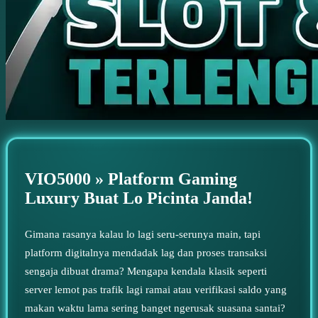
VIO5000 » Platform Gaming
Luxury Buat Lo Picinta Janda!
Gimana rasanya kalau lo lagi seru-serunya main, tapi
platform digitalnya mendadak lag dan proses transaksi
sengaja dibuat drama? Mengapa kendala klasik seperti
server lemot pas trafik lagi ramai atau verifikasi saldo yang
makan waktu lama sering banget ngerusak suasana santai?