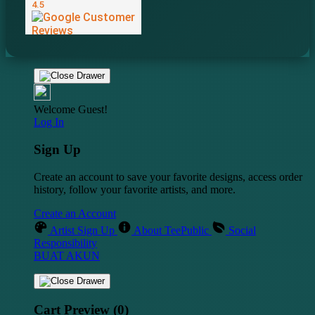
Welcome Guest!
Log In
Sign Up
Create an account to save your favorite designs, access order
history, follow your favorite artists, and more.
Create an Account
Artist Sign Up
About TeePublic
Social
Responsibility
BUAT AKUN
Cart Preview (0)