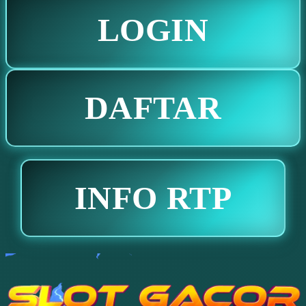
LOGIN
DAFTAR
INFO RTP