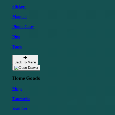
Stickers
Magnets
Phone Cases
Pins
Totes
Back To Menu
Home Goods
Mugs
Tapestries
Wall Art