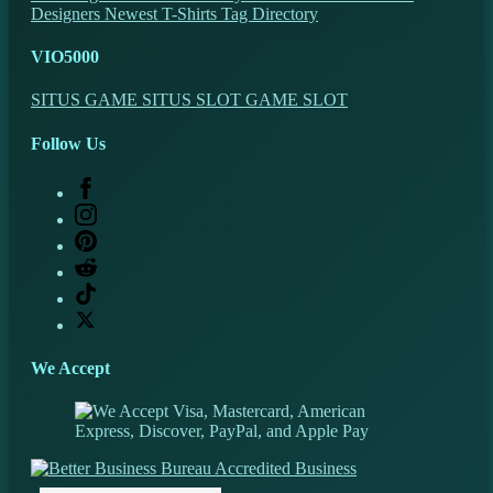
Designers
Newest T-Shirts
Tag Directory
VIO5000
SITUS GAME
SITUS SLOT
GAME SLOT
Follow Us
We Accept