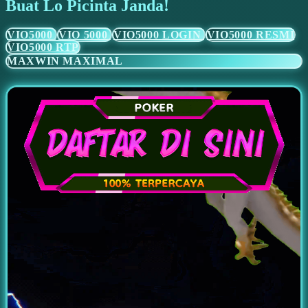
Buat Lo Picinta Janda!
kebocoran data pihak luar.
VIO5000
VIO 5000
VIO5000 LOGIN
VIO5000 RESMI
VIO5000 RTP
MAXWIN MAXIMAL