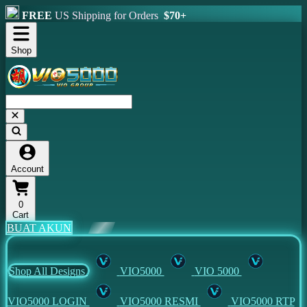
FREE
US Shipping for Orders
$70+
Shop
Account
0
Cart
BUAT AKUN
Shop All Designs
VIO5000
VIO 5000
VIO5000 LOGIN
VIO5000 RESMI
VIO5000 RTP