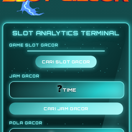
SLOT ANALYTICS TERMINAL
GAME SLOT GACOR
SLOT GACOR HARI INI
CARI SLOT GACOR
JAM GACOR
❓
TIME
CARI JAM GACOR
POLA GACOR