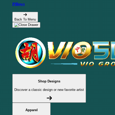
Pillows
Back To Menu
Shop Designs
Discover a classic design or new favorite artist
Apparel