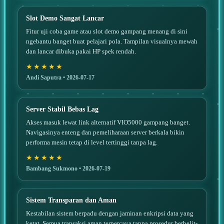
Slot Demo Sangat Lancar
Fitur uji coba game atau slot demo gampang menang di sini
ngebantu banget buat pelajari pola. Tampilan visualnya mewah
dan lancar dibuka pakai HP spek rendah.
★★★★★
Andi Saputra • 2026-07-17
Server Stabil Bebas Lag
Akses masuk lewat link alternatif VIO5000 gampang banget.
Navigasinya enteng dan pemeliharaan server berkala bikin
performa mesin tetap di level tertinggi tanpa lag.
★★★★★
Bambang Sukmono • 2026-07-19
Sistem Transparan dan Aman
Kestabilan sistem berpadu dengan jaminan enkripsi data yang
ketat. Semua transaksi aman terpercaya tanpa prosedur berbelit-