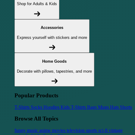
Shop for Adults & Kids
Accessories
Express yourself with stickers and more
Home Goods
Decorate with pillows, tapestries, and more
Popular Products
T-Shirts
Socks
Hoodies
Kids T-Shirts
Bags
Mugs
Hats
Shorts
Browse All Topics
funny
music
anime
movies
television
sports
sci-fi
vintage